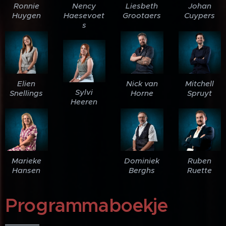
Ronnie
Nency
Liesbeth
Johan
Huygen
Haesevoet
Grootaers
Cuypers
s
Elien
Nick van
Mitchell
Sylvi
Snellings
Horne
Spruyt
Heeren
Marieke
Dominiek
Ruben
Hansen
Berghs
Ruette
Programmaboekje